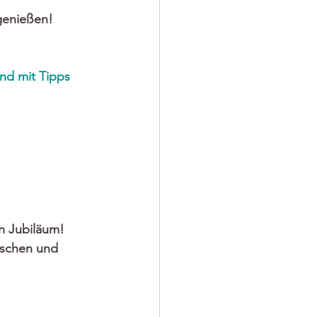
genießen!
nd mit Tipps 
n Jubiläum! 
nschen und 