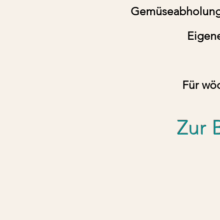
Gemüseabholung v
Eigene
Für wö
Zur 