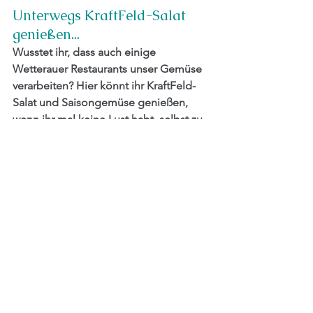
Unterwegs KraftFeld-Salat 
genießen...
Wusstet ihr, dass auch einige 
Wetterauer Restaurants unser Gemüse 
verarbeiten? Hier könnt ihr KraftFeld-
Salat und Saisongemüse genießen, 
wenn ihr mal keine Lust habt, selbst zu 
kochen...
Restaurants
Wir freuen uns auf Euch! 
Bis Freitag!