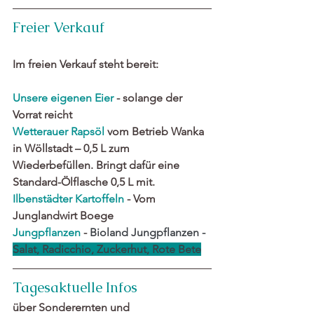
Freier Verkauf
Im freien Verkauf steht bereit:
Unsere eigenen Eier
 - solange der 
Vorrat reicht
Wetterauer 
Rapsöl
 vom Betrieb Wanka 
in Wöllstadt – 0,5 L zum 
Wiederbefüllen. Bringt dafür eine 
Standard-Ölflasche 0,5 L mit.
Ilbenstädter Kartoffeln
 - Vom 
Junglandwirt Boege
Jungpflanzen
 - 
Bioland 
Jungpflanzen 
- 
Salat, Radicchio, Zuckerhut, Rote Bete
Tagesaktuelle Infos 
über Sonderernten und 