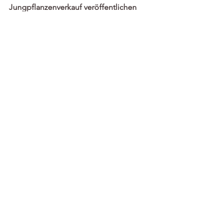
Jungpflanzenverkauf veröffentlichen 
wir auf unserem 
Whatsapp-Kanal
! 
Wir freuen uns auf Euch! 
Bis Freitag!
Alle ansehen
Aktuelle Beiträge