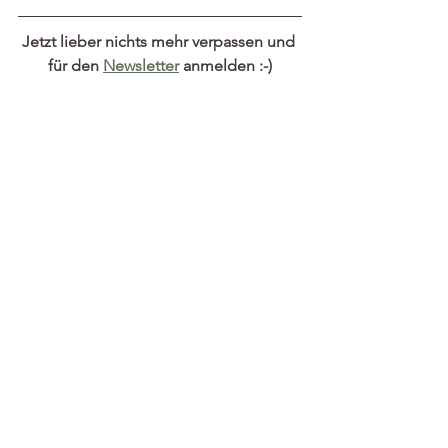
Jetzt lieber nichts mehr verpassen und 
für den 
Newsletter
 anmelden :-)
Wir freuen uns auf euch! Bis Mittwoch 
am KraftFeld!
Alle ansehen
Aktuelle Beiträge