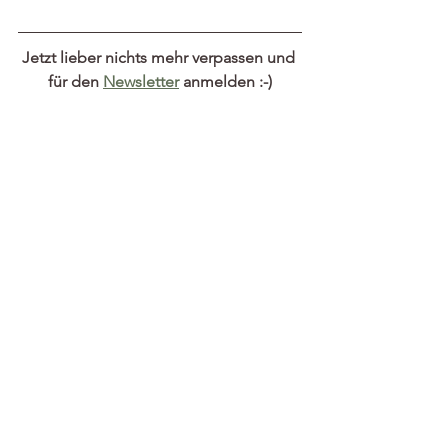
Jetzt lieber nichts mehr verpassen und 
für den 
Newsletter
 anmelden :-)
Wir freuen uns auf euch! Bis Mittwoch 
am KraftFeld!
Alle ansehen
Aktuelle Beiträge